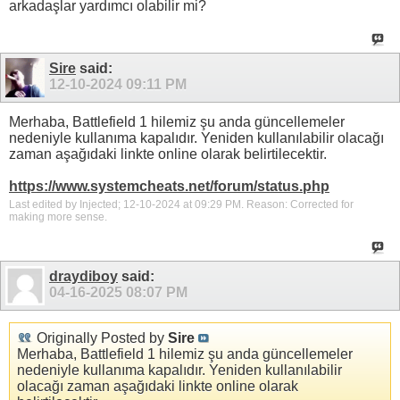
arkadaşlar yardımcı olabilir mi?
Sire
said:
12-10-2024
09:11 PM
Merhaba, Battlefield 1 hilemiz şu anda güncellemeler
nedeniyle kullanıma kapalıdır. Yeniden kullanılabilir olacağı
zaman aşağıdaki linkte online olarak belirtilecektir.
https://www.systemcheats.net/forum/status.php
Last edited by Injected; 12-10-2024 at
09:29 PM
.
Reason:
Corrected for
making more sense.
draydiboy
said:
04-16-2025
08:07 PM
Originally Posted by
Sire
Merhaba, Battlefield 1 hilemiz şu anda güncellemeler
nedeniyle kullanıma kapalıdır. Yeniden kullanılabilir
olacağı zaman aşağıdaki linkte online olarak