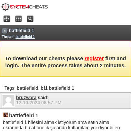
battlefield 1
Thread:
battlefield 1
To download our cheats please
register
first and
login. The entire process takes about 2 minutes.
Tags:
battlefield
,
bf1 battlefield 1
bruzwara
said:
12-10-2024
08:57 PM
battlefield 1
battlefield 1 hilesini almak istiyorum ama satın alma
ekranında bu abonelik şu anda kullanılamıyor diyor bilen